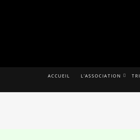
UNE ALTERNATIVE CITOYENNE
MALAKOFF PLU
ACCUEIL
L’ASSOCIATION
TR