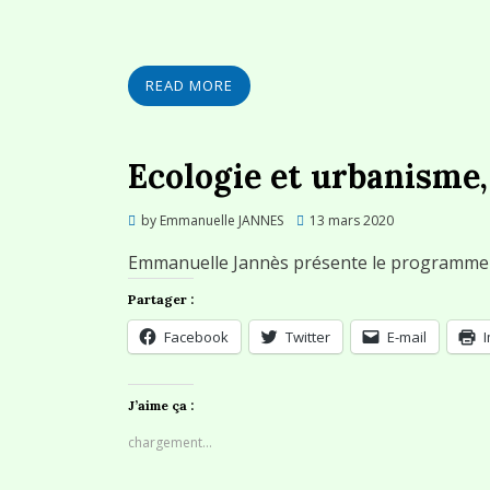
READ MORE
Ecologie et urbanisme,
Posted
by
Emmanuelle JANNES
13 mars 2020
on
Emmanuelle Jannès présente le programme d
Partager :
Facebook
Twitter
E-mail
J’aime ça :
chargement…