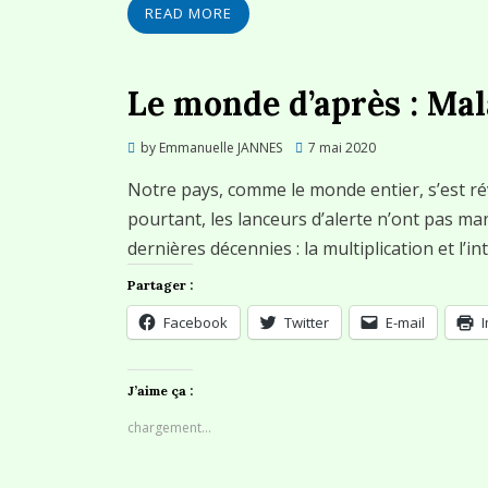
READ MORE
Le monde d’après : Mala
Posted
by
Emmanuelle JANNES
7 mai 2020
on
Notre pays, comme le monde entier, s’est ré
pourtant, les lanceurs d’alerte n’ont pas ma
dernières décennies : la multiplication et l’i
Partager :
Facebook
Twitter
E-mail
J’aime ça :
chargement…