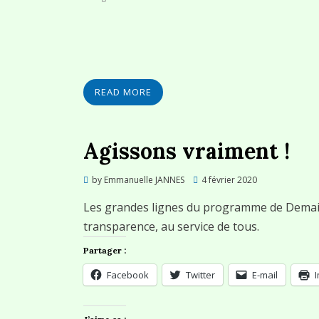
READ MORE
Agissons vraiment !
Posted
by
Emmanuelle JANNES
4 février 2020
on
Les grandes lignes du programme de Demai
transparence, au service de tous.
Partager :
Facebook
Twitter
E-mail