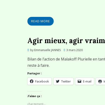
READ MORE
Agir mieux, agir vraim
Posted
by
Emmanuelle JANNES
3 mars 2020
on
Bilan de l’action de Malakoff Plurielle en ta
reste à faire.
Partager :
Facebook
Twitter
E-mail
J’aime ça :
chargement…