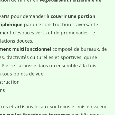
de Paris pour demander à
couvrir une portion
riphérique
par une construction traversante
ement d’espaces verts et de promenades, le
lations douces.
ement multifonctionnel
composé de bureaux, de
 d’activités culturelles et sportives, qui se
e Pierre Larousse dans un ensemble à la fois
à tous points de vue :
struction
ons
ces et artisans locaux soutenus et mis en valeur
ne sur les façades et terrasses
des bâtiments.