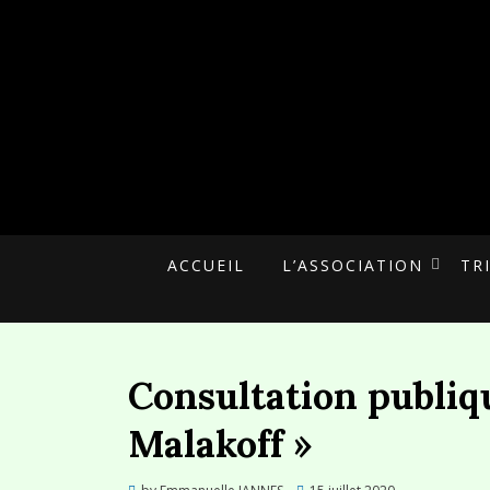
UNE ALTERNATIVE CITOYENNE
MALAKOFF PLU
ACCUEIL
L’ASSOCIATION
TR
Consultation publiq
Malakoff »
Posted