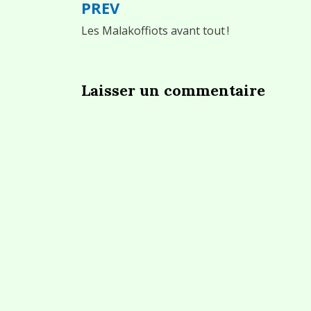
PREV
Navigation
Les Malakoffiots avant tout !
de
l’article
Laisser un commentaire