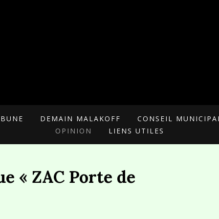
 POUR MALAKOFF
RIELLE
IBUNE
DEMAIN MALAKOFF
CONSEIL MUNICIPA
OPINION
LIENS UTILES
ue « ZAC Porte de