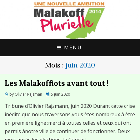
UNE ALTERNATIVE CITOYENNE POUR
MALAKOFF
MALAKOFF
PLURIELLE
MENU
Mois :
juin 2020
Les Malakoffiots avant tout !
Posted
by
Olivier Rajzman
5 juin 2020
on
Tribune d’Olivier Rajzmann, juin 2020 Durant cette crise
inédite que nous traversons,vous êtes nombreux à être
en première ligne :merci à toutes celles et ceux qui ont
permis ànotre ville de continuer de fonctionner. Deux
mois après les élections, le Conseil…