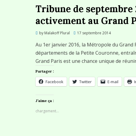
Tribune de septembre 2
activement au Grand P
Posted
by
Malakoff Plural
17 septembre 2014
on
Au 1er janvier 2016, la Métropole du Grand
départements de la Petite Couronne, entraîn
Grand Paris est une chance unique de réuni
Partager :
Facebook
Twitter
E-mail
J’aime ça :
chargement…