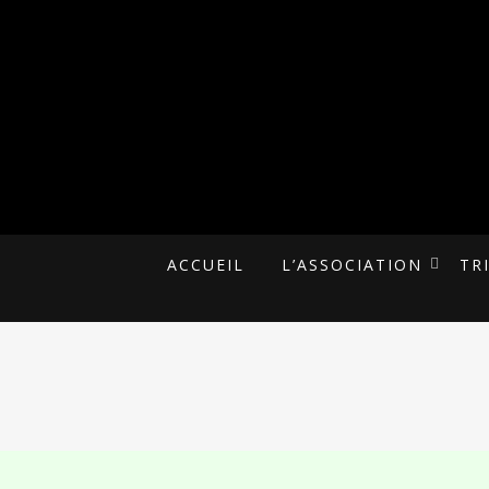
UNE ALTERNATIVE CITOYENNE
MALAKOFF PLU
ACCUEIL
L’ASSOCIATION
TR