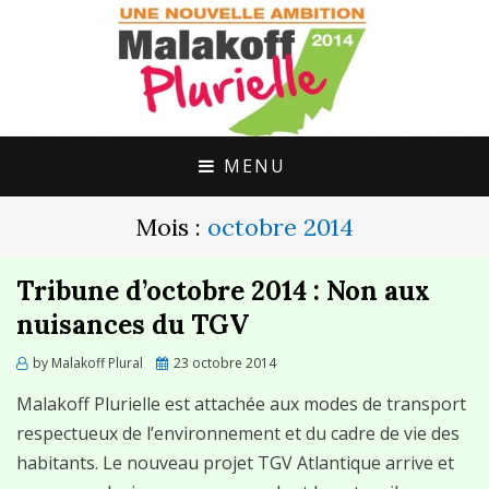
UNE ALTERNATIVE CITOYENNE POUR
MALAKOFF
MALAKOFF
PLURIELLE
MENU
Mois :
octobre 2014
Tribune d’octobre 2014 : Non aux
nuisances du TGV
Posted
by
Malakoff Plural
23 octobre 2014
on
Malakoff Plurielle est attachée aux modes de transport
respectueux de l’environnement et du cadre de vie des
habitants. Le nouveau projet TGV Atlantique arrive et