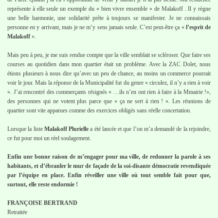
représente à elle seule un exemple du « bien vivre ensemble » de Malakoff . Il y règne
une belle harmonie, une solidarité prête à toujours se manifester. Je ne connaissais
personne en y arrivant, mais je ne m’y sens jamais seule. C’est peut-être ça «
l’esprit de
Malakoff
».
Mais peu à peu, je me suis rendue compte que la ville semblait se scléroser. Que faire ses
courses au quotidien dans mon quartier était un problème. Avec la ZAC Dolet, nous
étions plusieurs à nous dire qu’avec un peu de chance, au moins un commerce pourrait
voir le jour. Mais la réponse de la Municipalité fut du genre « circulez, il n’y a rien à voir
». J’ai rencontré des commerçants résignés « …ils n’en ont rien à faire à la Mmairie !»,
des personnes qui ne votent plus parce que « ça ne sert à rien ! ». Les réunions de
quartier sont vite apparues comme des exercices obligés sans réelle concertation.
Lorsque la liste
Malakoff Plurielle
a été lancée et que l’on m’a demandé de la rejoindre,
ce fut pour moi un réel soulagement.
Enfin une bonne raison de m’engager pour ma ville, de redonner la parole à ses
habitants, et d’ébranler le mur de façade de la soi-disante démocratie revendiquée
par l’équipe en place. Enfin réveiller une ville où tout semble fait pour que,
surtout, elle reste endormie !
FRANÇOISE BERTRAND
Retraitée