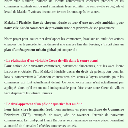
Notre ville s’endort, nombre de locaux commerciaux cherchent preneurs et les
commerces existants ont du mal à maintenir leurs activités. Le centre-ville se dégrade et
le sud de Malakoff voit ses devantures fermer les unes après les autres.
Malakoff Plurielle, liste de citoyens réunie autour d’une nouvelle ambition pour
notre ville
, fait du
commerce de proximité une des priorités
de son programme.
Notre projet pour soutenir et développer les commerces, basé sur un audit des actions
engagées par la précédente mandature et une analyse fine des besoins, s’inscrit dans un
plan d’aménagement urbain global
qui comprend :
•
La réalisation d’un véritable Cœur de ville dans le centre actuel
Pour attirer de nouveaux commerces
, notamment alimentaires, sur les axes Pierre
Larousse et Gabriel Péri, Malakoff Plurielle
usera du droit de préemption
pour les
locaux commerciaux à l’abandon et instaurera des zones à loyers attractifs pour les
commerces qui font actuellement défaut. Ce levier existe mais n’est actuellement pas
appliqué, alors qu’il est un outil indispensable pour faire vivre notre Cœur de ville et
faire disparaître les vitrines fermées.
•
Le développement d’un pôle de quartier fort au Sud
Pour faire vivre le quartier Sud
, nous mettrons en place une
Zone de Commerce
Prioritaire (ZCP)
, exemptée de taxes, afin de favoriser l’arrivée de nouveaux
commerçants. Le rond-point Henri Barbusse sera réaménagé en vraie place, permettant
au marché de s’installer à côté des commerces actuels.