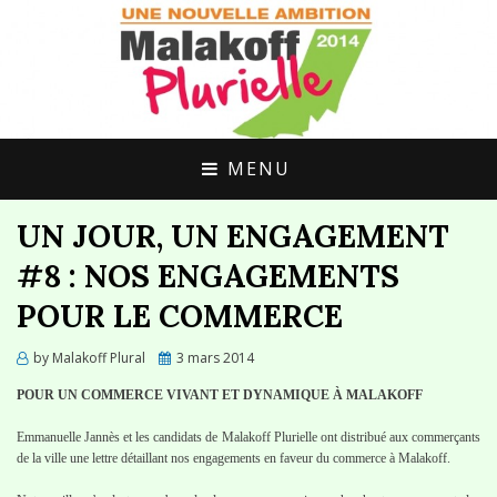
UNE ALTERNATIVE CITOYENNE POUR
MALAKOFF
MALAKOFF
PLURIELLE
MENU
UN JOUR, UN ENGAGEMENT
#8 : NOS ENGAGEMENTS
POUR LE COMMERCE
Posted
by
Malakoff Plural
3 mars 2014
on
POUR UN COMMERCE VIVANT ET DYNAMIQUE À MALAKOFF
Emmanuelle Jannès et les candidats de Malakoff Plurielle ont distribué aux commerçants
de la ville une lettre détaillant nos engagements en faveur du commerce à Malakoff.