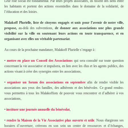
Leur rôle social est fondamental. Par leurs projets associatifs, ils tissent des liens entre
les habitants et portent des actions essentielles dans le domaine de la solidarité, de
l’éducation et des loisirs.
Malakoff Plurielle, liste de citoyens engagés et unis pour l’avenir de notre ville,
propose,
au-delà des subventions,
de donner aux associations une plus grande
visibilité sur la ville en soutenant leurs actions en toute transparence, et en
organisant avec elles un véritable partenariat
.
Au cours de la prochaine mandature, Malakoff Plurielle s’engage à :
•
mettre en place un Conseil des Associations
qui sera consulté sur toute question
concernant la vie associative et impulsera, en lien avec les élus et les agents publics, des
actions visant à créer des synergies entre les associations,
•
organiser un forum des associations en septembre
afin de rendre visible les
associations aux yeux des familles, des adhérents et des bénévoles. Ce grand rendez-
vous permettra à tous les Malakoffiots de pouvoir vous rencontrer et d’adhérer à vos
associations,
•
instituer une journée annuelle du bénévolat
,
•
rendre la Maison de la Vie Associative plus ouverte et utile
. Nous élargirons ses
horaires d’ouverture, créerons en son sein un centre de ressources et d’échanges,