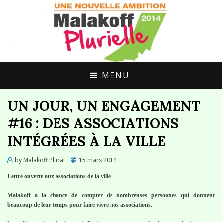
UNE ALTERNATIVE CITOYENNE POUR
MALAKOFF
MALAKOFF
PLURIELLE
MENU
UN JOUR, UN ENGAGEMENT
#16 : DES ASSOCIATIONS
INTÉGRÉES À LA VILLE
Posted
by
Malakoff Plural
15 mars 2014
on
Lettre ouverte aux associations de la ville
Malakoff a la chance de compter de nombreuses personnes qui donnent
beaucoup de leur temps pour faire vivre nos associations.