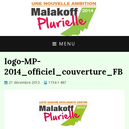
UNE ALTERNATIVE CITOYENNE POUR
MALAKOFF
MALAKOFF
PLURIELLE
MENU
logo-MP-
2014_officiel_couverture_FB
Posted
21 décembre 2013
1154 × 487
on