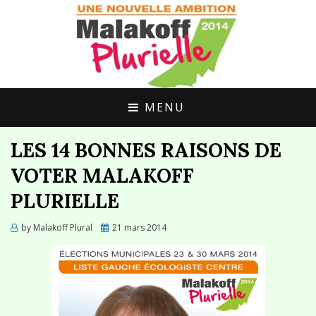
UNE ALTERNATIVE CITOYENNE POUR
MALAKOFF
MALAKOFF
PLURIELLE
MENU
LES 14 BONNES RAISONS DE
VOTER MALAKOFF
PLURIELLE
Posted
by
Malakoff Plural
21 mars 2014
on