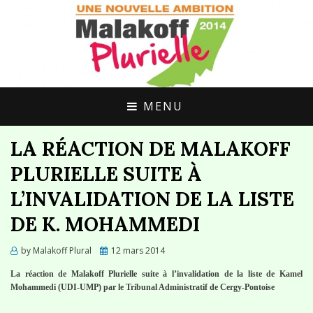
UNE ALTERNATIVE CITOYENNE POUR
MALAKOFF
MALAKOFF
PLURIELLE
MENU
LA RÉACTION DE MALAKOFF
PLURIELLE SUITE À
L’INVALIDATION DE LA LISTE
DE K. MOHAMMEDI
Posted
by
Malakoff Plural
12 mars 2014
on
La réaction de Malakoff Plurielle suite à l’invalidation de la liste de Kamel
Mohammedi (UDI-UMP) par le Tribunal Administratif de Cergy-Pontoise