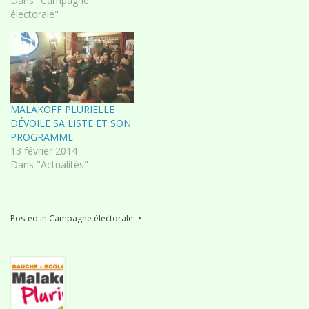
en tant que signataire de la
Dans "Campagne
charte Anticor, les
électorale"
pratiques de double
candidature qui ont eu lieu
au cours de ces élections
municipales en Île-de-
France. Rien qu'à Malakoff,
deux cas…
MALAKOFF PLURIELLE
DÉVOILE SA LISTE ET SON
PROGRAMME
13 février 2014
Dans "Actualités"
Posted in
Campagne électorale