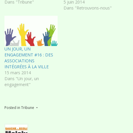
associations, les riverains.
Dans "Tribune"
association a pour but de
5 juin 2014
rassembler les habitants de
Dans "Retrouvons-nous"
Malakoff aux valeurs de
gauche, de l’écologie et du
centre qui souhaitent une
ville durable, dynamique,
juste, solidaire, et gérée…
UN JOUR, UN
ENGAGEMENT #16 : DES
ASSOCIATIONS
INTÉGRÉES À LA VILLE
15 mars 2014
Dans "Un jour, un
engagement"
Posted in
Tribune