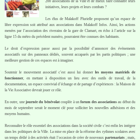
200 associations de la Ville et de mieux faire connaître leurs
initiatives, leurs projets et leurs combats ?
Les élus de Malakoff Plurielle proposent qu’un espace de
libre expression soit attribué aux associations dans Malakoff Infos. Ainsi, les actions
menées par l’association des riverains de la gare de Clamart, en écho à l’article sur la
ligne 15 du métro du précédent numéro, pourraient être connues des habitants.
Le droit d’expression passe aussi par la possibilité d’annoncer des événements
associatifs sur des panneaux dédiés, souvent accaparés par les partis politiques ; une
meilleure gestion de ces espaces est à imaginer.
Soutenir le mouvement associatif c’est aussi lui donner
les moyens matériels de
fonctionner
, en mettant à disposition un lieu avec des outils de travail, de la
documentation, un espace convivial d’échange et de partage d’expériences : la Maison de
la Vie Associative devrait jouer ce rôle.
En outre, une
journée du bénévolat
couplée à un
forum des associations
au début du
mois de septembre serait le moment clé pour solliciter les nouvelles adhésions et des
moyens humains.
Reconnaître le rôle essentiel des associations dans la société civile c’est enfin les intégrer
dans les politiques de la Ville. La mise en place de la réforme des rythmes scolaires avec
un temps dédié à des activités était l’occasion de créer de nouveaux
partenariats
; mais,