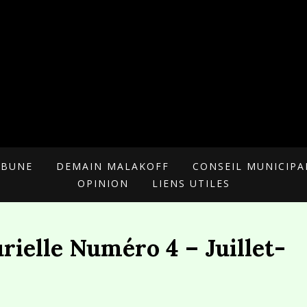
 POUR MALAKOFF
RIELLE
IBUNE
DEMAIN MALAKOFF
CONSEIL MUNICIPA
OPINION
LIENS UTILES
rielle Numéro 4 – Juillet-