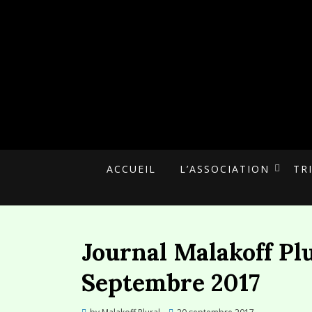
UNE ALTERNATIVE CITOYENNE
MALAKOFF PLU
ACCUEIL
L’ASSOCIATION
TR
Journal Malakoff Plu
Septembre 2017
Posted