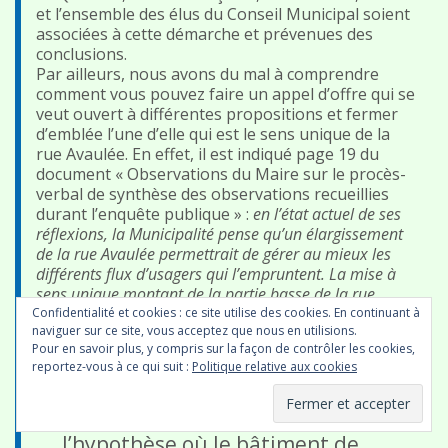
et l’ensemble des élus du Conseil Municipal soient
associées à cette démarche et prévenues des
conclusions.
Par ailleurs, nous avons du mal à comprendre
comment vous pouvez faire un appel d’offre qui se
veut ouvert à différentes propositions et fermer
d’emblée l’une d’elle qui est le sens unique de la
rue Avaulée. En effet, il est indiqué page 19 du
document « Observations du Maire sur le procès-
verbal de synthèse des observations recueillies
durant l’enquête publique » :
en l’état actuel de ses
réflexions, la Municipalité pense qu’un élargissement
de la rue Avaulée permettrait de gérer au mieux les
différents flux d’usagers qui l’empruntent. La mise à
sens unique montant de la partie basse de la rue
Avaulée , si elle peut permettre d’aménager à plus
Confidentialité et cookies : ce site utilise des cookies. En continuant à
naviguer sur ce site, vous acceptez que nous en utilisions.
court terme une partie de piste cyclable, aura des
Pour en savoir plus, y compris sur la façon de contrôler les cookies,
répercussions négatives sur les flux de circulation.
reportez-vous à ce qui suit :
Politique relative aux cookies
L’objectif est de diminuer la place de la voiture et
non de la faciliter.
Au sujet de l’
INSEE
. Dans
l’hypothèse où le bâtiment de