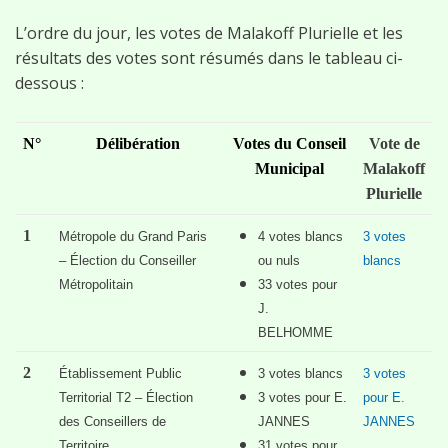
L’ordre du jour, les votes de Malakoff Plurielle et les
résultats des votes sont résumés dans le tableau ci-
dessous :
N°
Délibération
Votes du Conseil
Vote de
Municipal
Malakoff
Plurielle
1
Métropole du Grand Paris
4 votes blancs
3 votes
– Élection du Conseiller
ou nuls
blancs
Métropolitain
33 votes pour
J.
BELHOMME
2
Établissement Public
3 votes blancs
3 votes
Territorial T2 – Élection
3 votes pour E.
pour E.
des Conseillers de
JANNES
JANNES
Territoire
31 votes pour