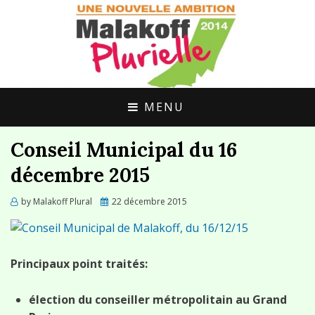
UNE ALTERNATIVE CITOYENNE POUR
MALAKOFF
MALAKOFF
PLURIELLE
MENU
Conseil Municipal du 16
décembre 2015
Posted
by
Malakoff Plural
22 décembre 2015
on
Principaux point traités:
élection du conseiller métropolitain au Grand