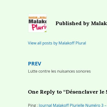
Published by
Malak
View all posts by Malakoff Plural
PREV
Navigation
Lutte contre les nuisances sonores
de
l’article
One Reply to “Désenclaver le S
Ping :
Journal Malakoff Plurielle Numéro 3