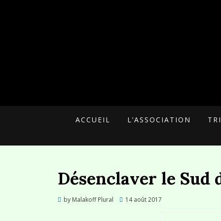
UNE ALTERNATIVE CITOYENNE
MALAKOFF PLU
ACCUEIL
L’ASSOCIATION
TR
Désenclaver le Sud d
Posted
by
Malakoff Plural
14 août 2017
on