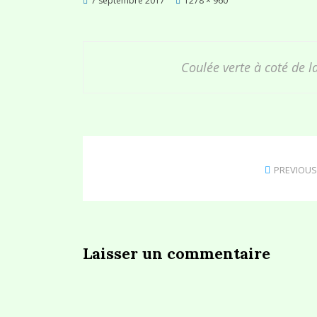
7 septembre 2017
1278 × 960
on
Coulée verte à coté de l
PREVIOUS
Laisser un commentaire