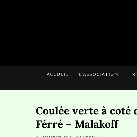
UNE ALTERNATIVE CITOYENNE
MALAKOFF PLU
ACCUEIL
L’ASSOCIATION
TR
Coulée verte à coté d
Férré – Malakoff
Posted