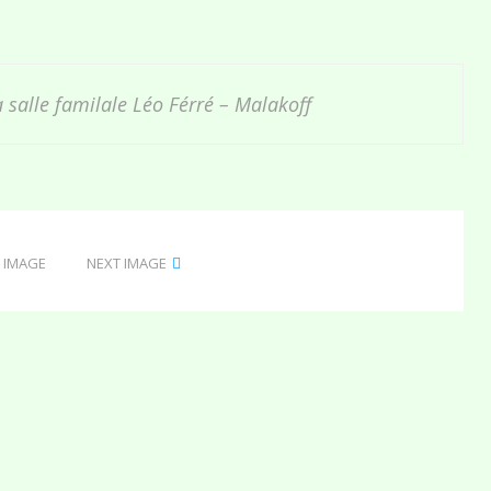
a salle familale Léo Férré – Malakoff
 IMAGE
NEXT IMAGE