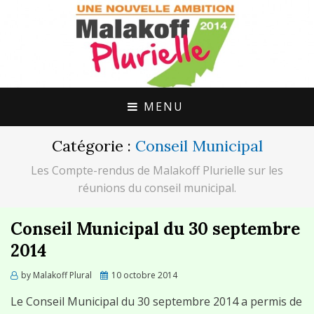
UNE ALTERNATIVE CITOYENNE POUR
MALAKOFF
MALAKOFF
PLURIELLE
MENU
Catégorie :
Conseil Municipal
Les Compte-rendus de Malakoff Plurielle sur les
réunions du conseil municipal.
Conseil Municipal du 30 septembre
2014
Posted
by
Malakoff Plural
10 octobre 2014
on
Le Conseil Municipal du 30 septembre 2014 a permis de