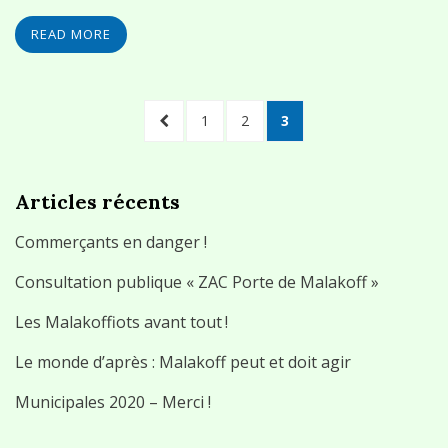
READ MORE
Navigation
PREVIOUS
PAGE
PAGE
PAGE
1
2
3
des
PAGE
articles
Articles récents
Commerçants en danger !
Consultation publique « ZAC Porte de Malakoff »
Les Malakoffiots avant tout !
Le monde d’après : Malakoff peut et doit agir
Municipales 2020 – Merci !