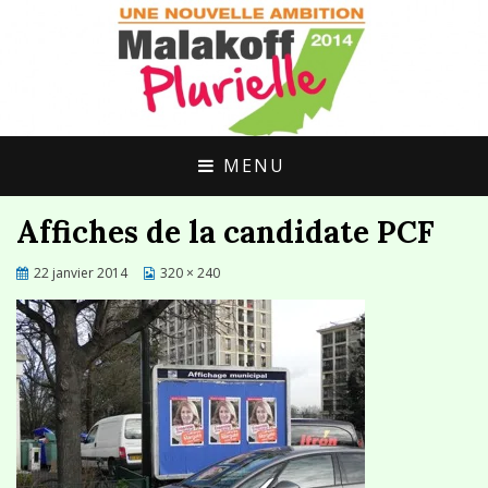
UNE ALTERNATIVE CITOYENNE POUR
MALAKOFF
MALAKOFF
PLURIELLE
MENU
Affiches de la candidate PCF
Posted
22 janvier 2014
320 × 240
on