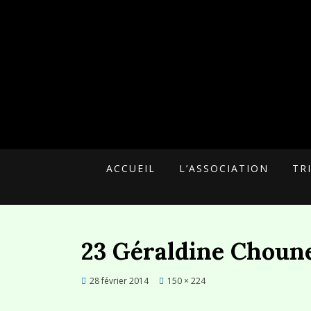
UNE ALTERNATIVE CITOYENNE
MALAKOFF PLU
ACCUEIL
L’ASSOCIATION
TR
23 Géraldine Choun
Posted
28 février 2014
150 × 224
on