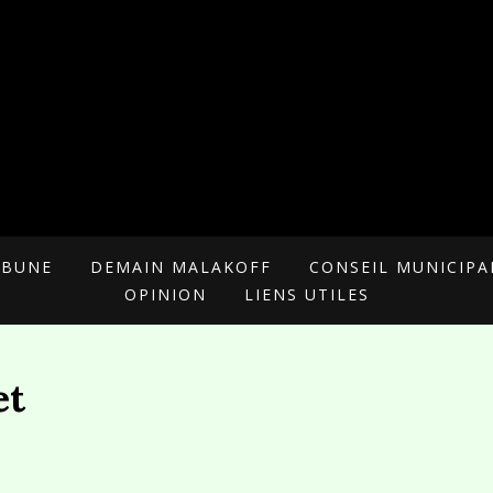
 POUR MALAKOFF
RIELLE
IBUNE
DEMAIN MALAKOFF
CONSEIL MUNICIPA
OPINION
LIENS UTILES
et